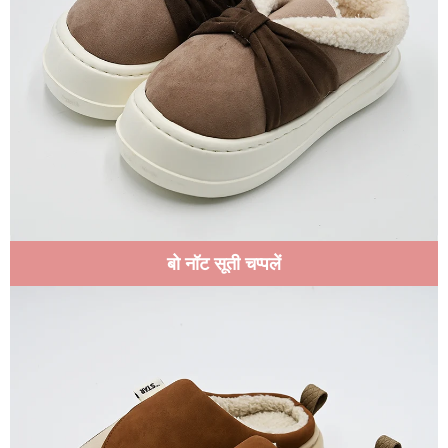
बो नॉट सूती चप्पलें