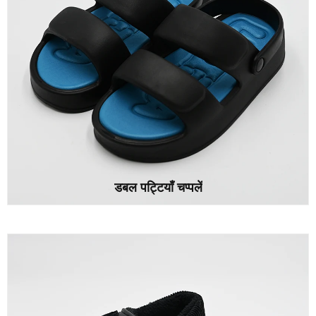
डबल पट्टियाँ चप्पलें