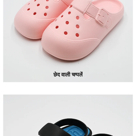
छेद वाली चप्पलें