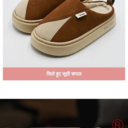
सिले हुए सूती चप्पल