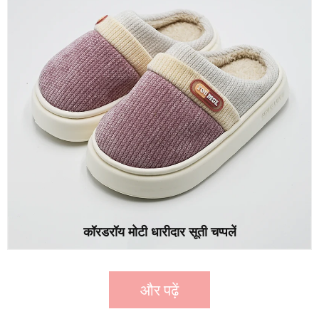
कॉरडरॉय मोटी धारीदार सूती चप्पलें
और पढ़ें